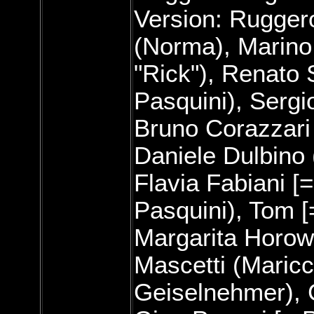
Version: Ruggero
(Norma), Marino
"Rick"), Renato S
Pasquini), Sergi
Bruno Corazzari 
Daniele Dulbino 
Flavia Fabiani [=
Pasquini), Tom [
Margarita Horowi
Mascetti (Maricca
Geiselnehmer), C