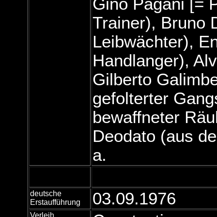
Gino Pagani [= 
Trainer), Bruno 
Leibwächter), E
Handlanger), Alv
Gilberto Galimbe
gefolterter Gangs
bewaffneter Räu
Deodato (aus d
a.
deutsche
03.09.1976
Erstaufführung
Verleih