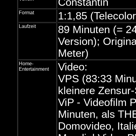
Constantin
Format
1:1,85 (Telecolo
Laufzeit
89 Minuten (= 2
Version); Origin
Meter)
Home-
Video:
Entertainment
VPS (83:33 Minu
kleinere Zensur-
ViP - Videofilm 
Minuten, als T
Domovideo, Itali