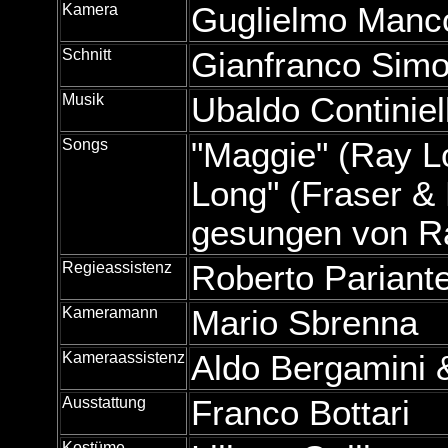
Kamera
Guglielmo Manco
Schnitt
Gianfranco Simo
Musik
Ubaldo Continiel
Songs
"Maggie" (Ray L
Long" (Fraser &
gesungen von R
Regieassistenz
Roberto Pariant
Kameramann
Mario Sbrenna
Kameraassistenz
Aldo Bergamini 
Ausstattung
Franco Bottari
Kostüme