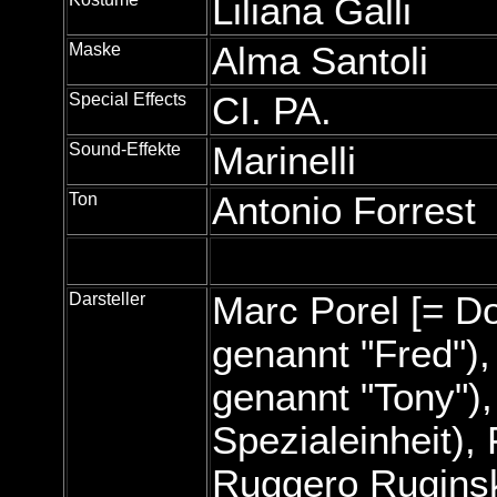
Liliana Galli
Maske
Alma Santoli
Special Effects
CI. PA.
Sound-Effekte
Marinelli
Ton
Antonio Forrest
Darsteller
Marc Porel [= Do
genannt "Fred"),
genannt "Tony"),
Spezialeinheit), 
Ruggero Ruginski