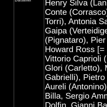
Darsteller
Henry Silva (Lan
Conte (Corrasco
Torri), Antonia Sa
Gaipa (Verteidig
(Pignataro), Pie
Howard Ross [= 
Vittorio Caprioli
Glori (Carletto)
Gabrielli), Pietr
Aureli (Antonino)
Billa, Sergio Amm
Dolfin, Gianni Ba