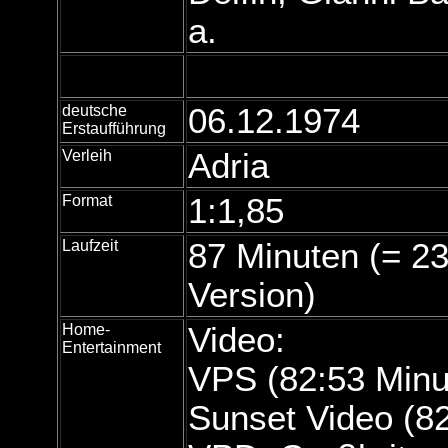
a.
deutsche
06.12.1974
Erstaufführung
Verleih
Adria
Format
1:1,85
Laufzeit
87 Minuten (= 23
Version)
Home-
Video:
Entertainment
VPS (82:53 Minu
Sunset Video (82