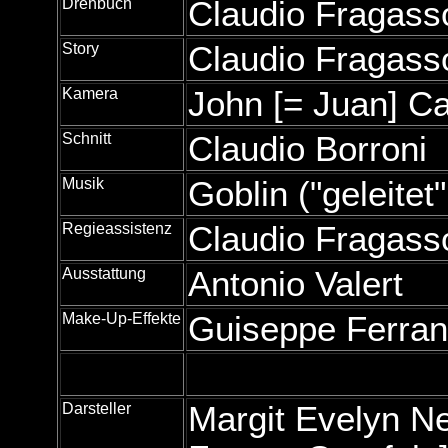
Drehbuch
Claudio Fragasso
Story
Claudio Fragasso
Kamera
John [= Juan] C
Schnitt
Claudio Borroni
Musik
Goblin ("geleitet
Regieassistenz
Claudio Fragass
Ausstattung
Antonio Valert
Make-Up-Effekte
Guiseppe Ferran
Darsteller
Margit Evelyn Ne