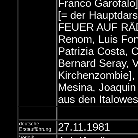
Franco Garofalo]
[= der Hauptdar
FEUER AUF RÄDE
Renom, Luis Fono
Patrizia Costa, C
Bernard Seray, Vi
Kirchenzombie], 
Mesina, Joaquin
aus den Italowest
deutsche
27.11.1981
Erstaufführung
Verleih