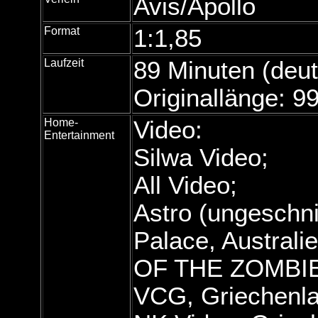
Avis/Apollo
Format
1:1,85
Laufzeit
89 Minuten (deut
Originallänge: 9
Home-
Video:
Entertainment
Silwa Video;
All Video;
Astro (ungeschni
Palace, Australi
OF THE ZOMBIE
VCG, Griechenla