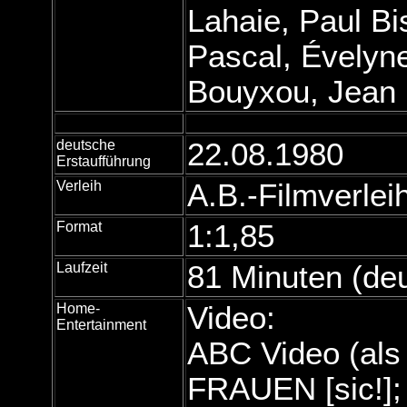
Lahaie, Paul Bis
Pascal, Évelyn
Bouyxou, Jean R
deutsche
22.08.1980
Erstaufführung
Verleih
A.B.-Filmverle
Format
1:1,85
Laufzeit
81 Minuten (de
Home-
Video:
Entertainment
ABC Video (a
FRAUEN [sic!];