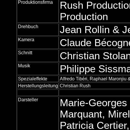
Produktionsfirma
Rush Productio
Production
Drehbuch
Jean Rollin & 
Kamera
Claude Bécogn
Schnitt
Christian Stola
Musik
Philippe Sissm
Spezialeffekte
Alfredo Tibéri, Raphael Maronjiu 
Herstellungsleitung
Christian Rush
Darsteller
Marie-Georges 
Marquant, Mirel
Patricia Certier